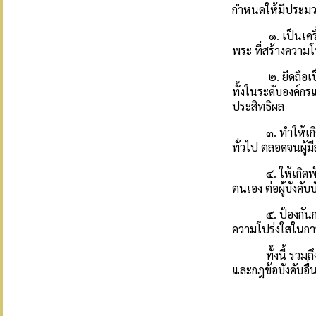
กำหนดให้มีประมวลจ
๑. เป็นเครื่องม
พระ ที่สร้างความ
๒. ยึดถือเป็นหล
ทั้งในระดับองค์ก
ประสิทธิผล
๓. ทำให้เกิดรูปแ
ทั่วไป ตลอดจนผู้มี
๔. ให้เกิดพันธะ
ตนเอง ต่อผู้บังคั
๕. ป้องกันการแส
ความโปร่งใสในการ
ทั้งนี้ รวมถึงเพ
และกฎข้อบังคับอื่